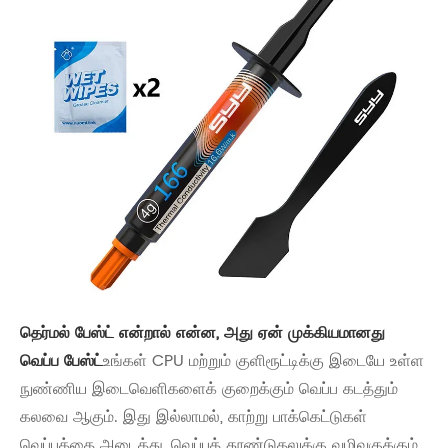
தெர்மல் பேஸ்ட் என்றால் என்ன, அது ஏன் முக்கியமானது
வெப்ப பேஸ்ட்
உங்கள் CPU மற்றும் குளிரூட்டிக்கு இடையே உள்ள
நுண்ணிய இடைவெளிகளைக் குறைக்கும் வெப்ப கடத்தும்
கலவை ஆகும். இது இல்லாமல், காற்று பாக்கெட்டுகள்
வெப்பத்தை அடைத்து, வெப்பத் தூண்டுதலுக்கு வழிவகுக்கும்