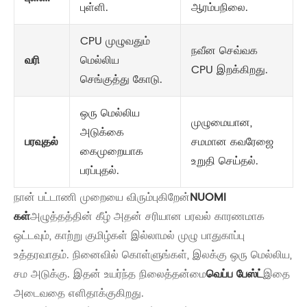
புள்ளி.
ஆரம்பநிலை.
CPU முழுவதும்
நவீன செவ்வக
வரி
மெல்லிய
CPU இறக்கிறது.
செங்குத்து கோடு.
ஒரு மெல்லிய
முழுமையான,
அடுக்கை
பரவுதல்
சமமான கவரேஜை
கைமுறையாக
உறுதி செய்தல்.
பரப்புதல்.
நான் பட்டாணி முறையை விரும்புகிறேன்
NUOMI
கள்
அழுத்தத்தின் கீழ் அதன் சரியான பரவல் காரணமாக
ஒட்டவும், காற்று குமிழ்கள் இல்லாமல் முழு பாதுகாப்பு
உத்தரவாதம். நினைவில் கொள்ளுங்கள், இலக்கு ஒரு மெல்லிய,
சம அடுக்கு. இதன் உயர்ந்த நிலைத்தன்மை
வெப்ப பேஸ்ட்
இதை
அடைவதை எளிதாக்குகிறது.