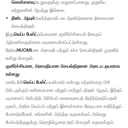
கொள்ளளவு:
கூறுகளுக்கு பாதுகாப்பானது, குறுகிய
சுற்றுகளின் ஆபத்து இல்லை.
நீண்ட ஆயுள்:
உலர்த்தாமல் பல ஆண்டுகளாக நிலையான
செயல்திறன்.
இது
வெப்ப பேஸ்ட்
நம்பகமான குளிர்ச்சியைக் கோரும்
ஆர்வலர்களுக்காக வடிவமைக்கப்பட்டுள்ளது.
தேர்வு
NUOMI
மன அமைதி மற்றும் உச்ச செயல்திறன் முதலீடு
என்று பொருள்.
குளிர்ச்சியான, அமைதியான செயல்திறனை அடைய தயாராக
உள்ளது
மாஸ்டரிங்
வெப்ப பேஸ்ட்
பயன்பாடு என்பது எந்தவொரு பிசி
பில்டருக்கும் எளிமையான மற்றும் மாற்றும் திறன் ஆகும். இந்தப்
படிகளைப் பின்பற்றி, பிரீமியம் கலவையைத் தேர்ந்தெடுப்பதன்
மூலம், அதிக வெப்பம் மற்றும் இரைச்சலை நேரடியாக எதிர்த்துப்
போராடுவீர்கள். உங்களின் அடுத்த உருவாக்கம் அல்லது
மேம்படுத்தலுக்கு, தொழில்முறை தரப் பொருள் உருவாக்கும்