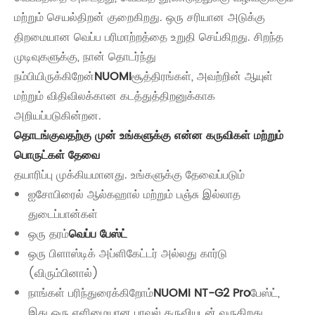
மற்றும் செயல்திறன் குறைகிறது. ஒரு சரியான அடுக்கு
திறமையான வெப்ப பரிமாற்றத்தை உறுதி செய்கிறது. சிறந்த
முடிவுகளுக்கு, நான் தொடர்ந்து
நம்பியிருக்கிறேன்
NUOMI
சூத்திரங்கள், அவற்றின் ஆயுள்
மற்றும் விதிவிலக்கான கடத்துத்திறனுக்காக
அறியப்படுகின்றன.
தொடங்குவதற்கு முன் உங்களுக்கு என்ன கருவிகள் மற்றும்
பொருட்கள் தேவை
தயாரிப்பு முக்கியமானது. உங்களுக்கு தேவைப்படும்
ஐசோபிரைல் ஆல்கஹால் மற்றும் பஞ்சு இல்லாத
துடைப்பான்கள்
ஒரு தரம்
வெப்ப பேஸ்ட்
ஒரு பிளாஸ்டிக் அப்ளிகேட்டர் அல்லது கார்டு
(விரும்பினால்)
நாங்கள் பரிந்துரைக்கிறோம்
NUOMI NT-G2 Pro
பேஸ்ட்,
இது ஒரு எளிமையான பரவல் கருவியுடன் வருகிறது.