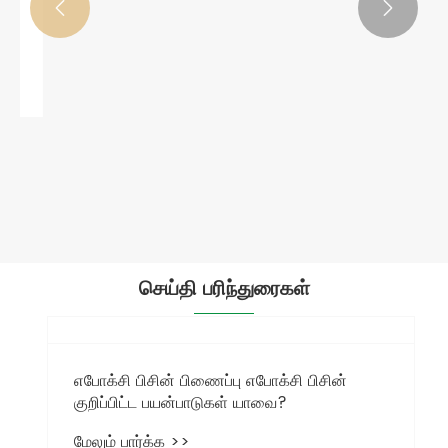


எலக்ட்ரானிக்ஸிற்கான ஆர்டிவி -1 சிலிகான்
பிசின்
மேலும் பார்க்க >>
செய்தி பரிந்துரைகள்