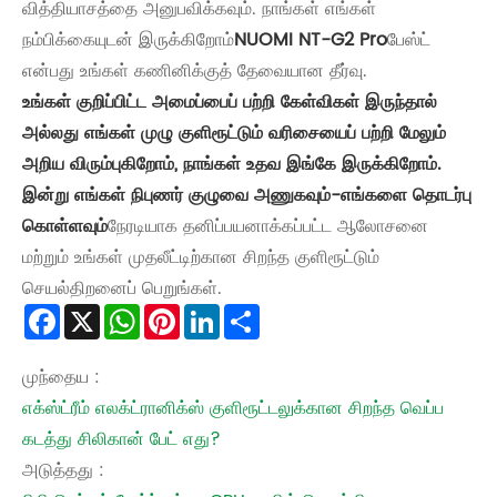
வித்தியாசத்தை அனுபவிக்கவும். நாங்கள் எங்கள்
நம்பிக்கையுடன் இருக்கிறோம்
NUOMI NT-G2 Pro
பேஸ்ட்
என்பது உங்கள் கணினிக்குத் தேவையான தீர்வு.
உங்கள் குறிப்பிட்ட அமைப்பைப் பற்றி கேள்விகள் இருந்தால்
அல்லது எங்கள் முழு குளிரூட்டும் வரிசையைப் பற்றி மேலும்
அறிய விரும்புகிறோம், நாங்கள் உதவ இங்கே இருக்கிறோம்.
இன்று எங்கள் நிபுணர் குழுவை அணுகவும்-
எங்களை தொடர்பு
கொள்ளவும்
நேரடியாக தனிப்பயனாக்கப்பட்ட ஆலோசனை
மற்றும் உங்கள் முதலீட்டிற்கான சிறந்த குளிரூட்டும்
செயல்திறனைப் பெறுங்கள்.
Facebook
X
WhatsApp
Pinterest
LinkedIn
Share
முந்தைய :
எக்ஸ்ட்ரீம் எலக்ட்ரானிக்ஸ் குளிரூட்டலுக்கான சிறந்த வெப்ப
கடத்து சிலிகான் பேட் எது?
அடுத்தது :