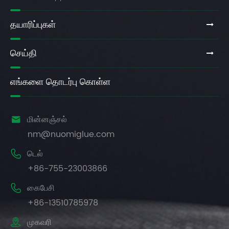
எங்களைப் பற்றி
தயாரிப்புகள்
செய்தி
எங்களை தொடர்பு கொள்ள

மின்னஞ்சல்
nm@nuomiglue.com

டெல்
+86-755-23003866

கைபேசி
+86-13510785978